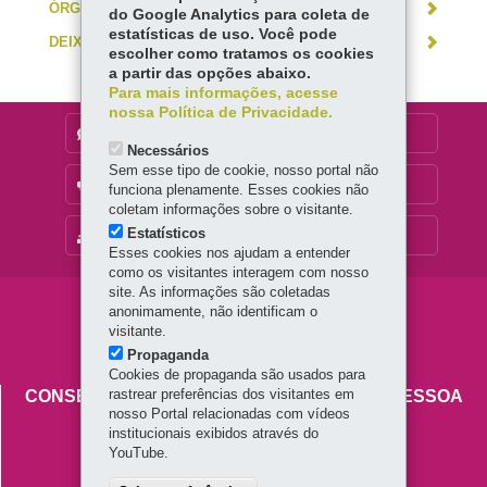
ÓRGÃO RESPONSÁVEL
do Google Analytics para coleta de
estatísticas de uso. Você pode
DEIXE SUA OPINIÃO
escolher como tratamos os cookies
a partir das opções abaixo.
Para mais informações, acesse
nossa Política de Privacidade.
DENUNCIE CORRUPÇÃO
Necessários
Sem esse tipo de cookie, nosso portal não
OUVIDORIA
funciona plenamente. Esses cookies não
coletam informações sobre o visitante.
Estatísticos
MAPA DO SITE
Esses cookies nos ajudam a entender
como os visitantes interagem com nosso
site. As informações são coletadas
Navegação
anonimamente, não identificam o
visitante.
principal
Propaganda
Cookies de propaganda são usados para
rastrear preferências dos visitantes em
CONSELHO ESTADUAL DOS DIREITOS DA PESSOA
nosso Portal relacionadas com vídeos
COM DEFICIÊNCIA
institucionais exibidos através do
YouTube.
Palácio das Araucárias
Rua Jacy Loureiro de Campos, s/n - Centro Cívico