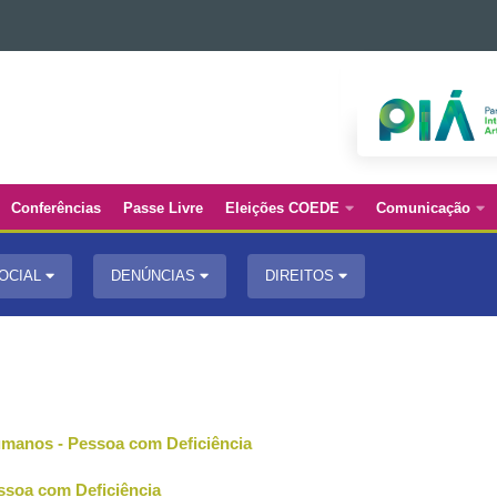
Conferências
Passe Livre
Eleições COEDE
Comunicação
SOCIAL
DENÚNCIAS
DIREITOS
Humanos - Pessoa com Deficiência
ssoa com Deficiência