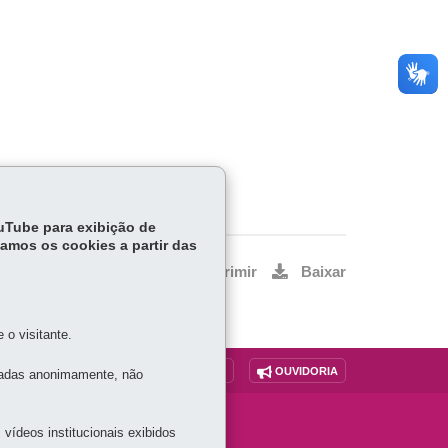
ouTube para exibição de
tamos os cookies a partir das
Voltar
Início
Imprimir
Baixar
o visitante.
O SITE
DENUNCIE CORRUPÇÃO
OUVIDORIA
tadas anonimamente, não
vídeos institucionais exibidos