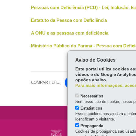
Pessoas com Deficiência (PCD) - Lei, Inclusão, I
Estatuto da Pessoa com Deficiência
A ONU e as pessoas com deficiência
Ministério Público do Paraná - Pessoa com Defici
Aviso de Cookies
Este portal utiliza cookies 
vídeos e do Google Analytics
opções abaixo.
COMPARTILHE:
Fa
Para mais informações, acess
ce
Tw
Necessários
bo
itt
Sem esse tipo de cookie, nosso po
ok
Estatísticos
er
Esses cookies nos ajudam a enten
identificam o visitante.
Propaganda
Navegação
Cookies de propaganda são usados 
CONSELHO ESTADU